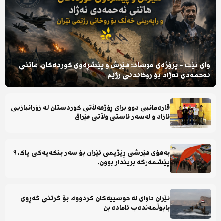
وای نێت - پرۆژەی موساد: هێرش و پێشڕەوی کوردەکان، هاتنی
ئەحمەدی نەژاد بۆ روخاندنی رژێم
قارەمانیی دوو برای ڕۆژهەڵاتی کوردستان لە زۆرانبازیی
ئازاد و لەسەر ئاستی وڵاتی عێراق
بەهۆی هێرشی ڕێژیمی ئێران بۆ سەر بنکەیەکی پاک، ٩
پێشمەرگە بریندار بوون.
ئێران داوای لە حوسییەکان کردووە، بۆ گرتنی گەڕوی
بابوڵمەندەب ئامادە بن