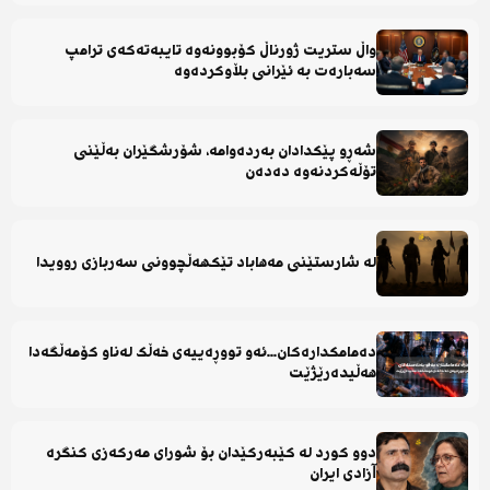
واڵ ستریت ژورناڵ کۆبوونەوە تایبەتەکەی ترامپ
سەبارەت بە ئێرانی بڵاوکردەوە
شەڕو پێکدادان بەردەوامە، شۆرشگێران بەڵێنی
تۆڵەکردنەوە دەدەن
لە شارستێنی مەهاباد تێکهەڵچوونی سەربازی روویدا
دەمامکدارەکان...ئەو تووڕەییەی خەڵک لەناو کۆمەڵگەدا
هەڵیدەرێژێت
دوو کورد لە کێبەرکێدان بۆ شورای مەرکەزی کنگرە
آزادی ایران