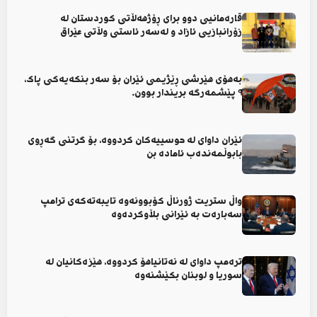
قارەمانیی دوو برای ڕۆژهەڵاتی کوردستان لە
زۆرانبازیی ئازاد و لەسەر ئاستی وڵاتی عێراق
بەهۆی هێرشی ڕێژیمی ئێران بۆ سەر بنکەیەکی پاک،
٩ پێشمەرگە بریندار بوون.
ئێران داوای لە حوسییەکان کردووە، بۆ گرتنی گەڕوی
بابوڵمەندەب ئامادە بن
واڵ ستریت ژورناڵ کۆبوونەوە تایبەتەکەی ترامپ
سەبارەت بە ئێرانی بڵاوکردەوە
ترەمپ داوای لە نەتانیاهۆ کردووە، هێزەکانیان لە
سوریا و لوبنان بکێشنەوە