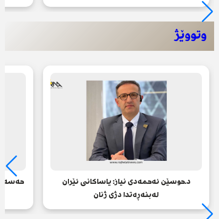
وتووێژ
د.حوسێن ئەحمەدی نیاز: یاساکانی ئێران
حەسەن ش
لەبنەڕەتدا دژی ژنان