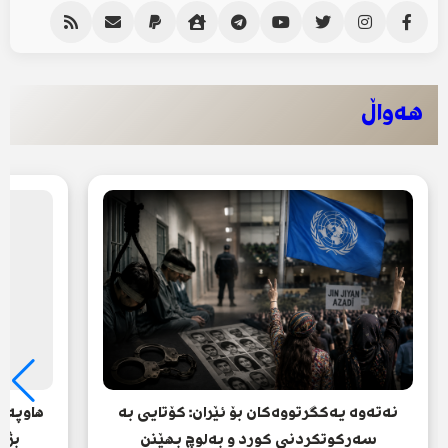
هەواڵ
نەتەوە یەکگرتووەکان بۆ ئێران: کۆتایی بە
هاوپەی
سەرکوتکردنی کورد و بەلوچ بهێنن
بژا