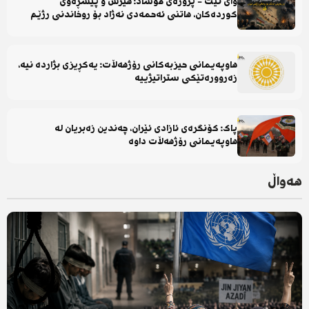
وای نێت - پرۆژەی موساد: هێرش و پێشڕەوی
کوردەکان، هاتنی ئەحمەدی نەژاد بۆ روخاندنی رژێم
هاوپەیمانی حیزبەکانی رۆژهەڵات: یەکڕیزی بژاردە نیە،
زەروورەتێکی ستراتیژییە
پاک: کۆنگرەی ئازادی ئێران، چەندین زەبریان لە
هاوپەیمانی رۆژهەڵات داوە
هەواڵ