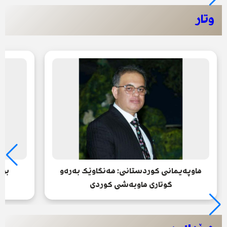
وتار
هاوپەیمانی کوردستانی؛ هەنگاوێک بەرەو
بزا
گوتاری هاوبەشی کوردی