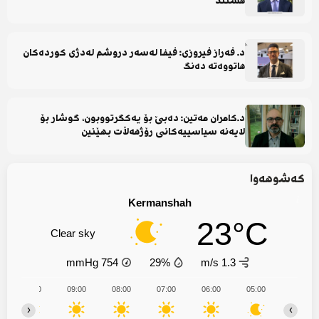
هستند
د. فەراز فیروزی: فیفا لەسەر دروشم لەدژی کوردەکان
هاتووەتە دەنگ
د.کامران مەتین: دەبێ بۆ یەکگرتووبون، گوشار بۆ
لایەنە سیاسییەکانی رۆژهەڵات بهێنین
کەشوهەوا
Kermanshah
23°C
Clear sky
mmHg
754
29%
1.3 m/s
10:00
09:00
08:00
07:00
06:00
05:00
‹
›