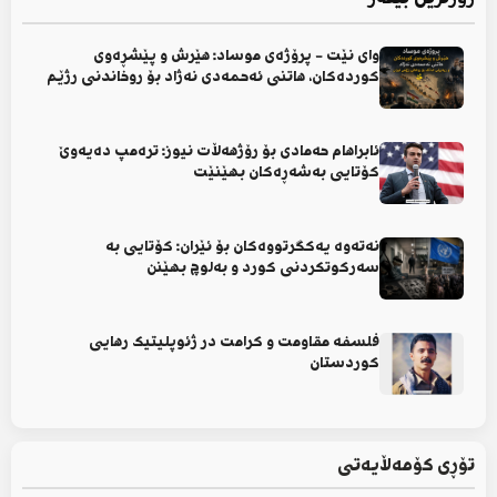
وای نێت - پرۆژەی موساد: هێرش و پێشڕەوی
کوردەکان، هاتنی ئەحمەدی نەژاد بۆ روخاندنی رژێم
ئابراهام حەمادی بۆ رۆژهەڵات نیوز: ترەمپ دەیەوێ
کۆتایی بەشەڕەکان بهێنێت
نەتەوە یەکگرتووەکان بۆ ئێران: کۆتایی بە
سەرکوتکردنی کورد و بەلوچ بهێنن
فلسفە مقاومت و کرامت در ژئوپلیتیک رهایی
کوردستان
تۆڕی کۆمەڵایەتی