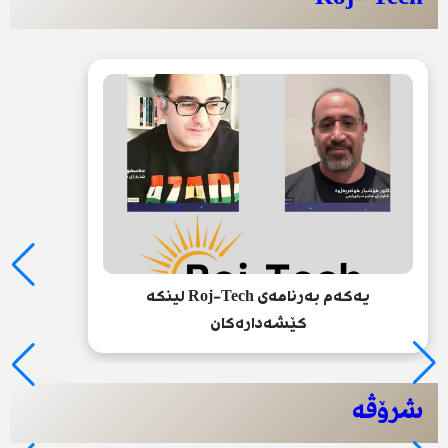
یەکەم بەرنامەی Roj-Tech لینکە
کێشەدارەکان
شرۆڤە