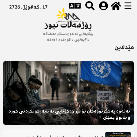
☰
17 . گەلاوێژ . 2726
ڕۆژهەڵات نیوز
بێلایەنی لە کوردستان ئەخلاقە
دژایەتیی داگیرکەر، ئەرکە
هێدلاین
نەتەوە یەکگرتووەکان بۆ ئێران: کۆتایی بە سەرکوتکردنی کورد
و بەلوچ بهێنن