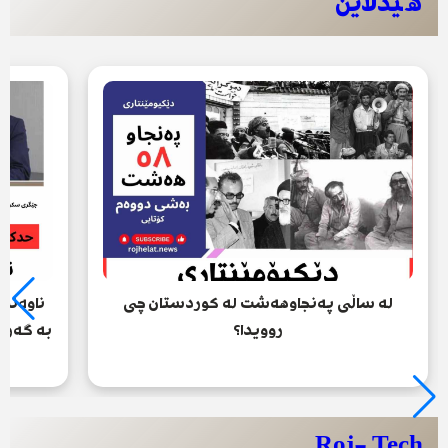
ھێدلاین
لە ساڵی پەنجاوهەشت لە کوردستان چی
ناوەند
روویدا؟
بە گەرم
Roj- Tech