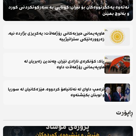
نەتەوە یەکگرتووەکان بۆ ئێران: کۆتایی بە سەرکوتکردنی کورد
و بەلوچ بهێنن
هاوپەیمانی حیزبەکانی رۆژهەڵات: یەکڕیزی بژاردە نیە،
زەروورەتێکی ستراتیژییە
پاک: کۆنگرەی ئازادی ئێران، چەندین زەبریان لە
هاوپەیمانی رۆژهەڵات داوە
ترەمپ داوای لە نەتانیاهۆ کردووە، هێزەکانیان لە سوریا
و لوبنان بکێشنەوە
ڕاپۆرت