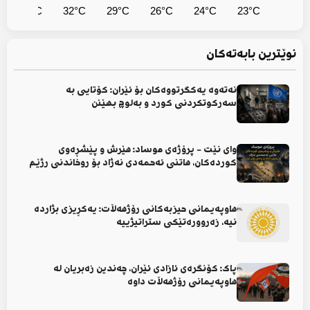
34°C
32°C
29°C
26°C
24°C
23°C
نوێترین بابەتەکان
نەتەوە یەکگرتووەکان بۆ ئێران: کۆتایی بە
سەرکوتکردنی کورد و بەلوچ بهێنن
وای نێت - پرۆژەی موساد: هێرش و پێشڕەوی
کوردەکان، هاتنی ئەحمەدی نەژاد بۆ روخاندنی رژێم
هاوپەیمانی حیزبەکانی رۆژهەڵات: یەکڕیزی بژاردە
نیە، زەروورەتێکی ستراتیژییە
پاک: کۆنگرەی ئازادی ئێران، چەندین زەبریان لە
هاوپەیمانی رۆژهەڵات داوە