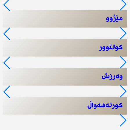
مێژوو
کولتوور
وەرزش
کورتەهەواڵ