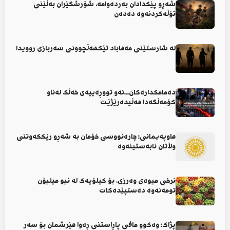
شەڕو پێکدادان بەردەوامە، شۆرشگێران بەڵێنی
تۆڵەکردنەوە دەدەن
لە شارستێنی مەهاباد تێکهەڵچوونی سەربازی روویدا
دەمامکدارەکان...ئەو تووڕەییەی خەڵک لەناو
کۆمەڵگەدا هەڵیدەرێژێت
هاوپەیمانی: چارەنووسی خۆمان بە شەڕو رێککەوتنی
وڵاتان نابەستینەوە
نرخی میوەی وەرزی، بۆ کیلۆیەک لە نیو میلیۆن
تومەنەوە دەستپێدەکات
پژاک: وەکوو مافی پاڕاستنی ڕەوا هێرشمان بۆ سەر