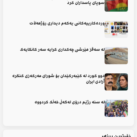
سوپای پاسداران کرد
وردەکارییەکانی یەکەم دیداری رۆژهەڵات
لە سەقز هێرشی چەکداری کرایە سەر کانگایەک
دوو کورد لە کێبەرکێدان بۆ شورای مەرکەزی کنگرە
آزادی ایران
لە سنە رژێم درۆی لەگەڵ خەڵک کردووە
زۆرترین بینەر