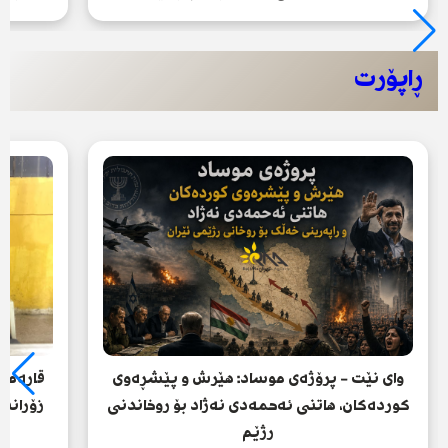
ڕاپۆرت
وای نێت - پرۆژەی موساد: هێرش و پێشڕەوی
قارەمان
کوردەکان، هاتنی ئەحمەدی نەژاد بۆ روخاندنی
زۆرانبا
رژێم