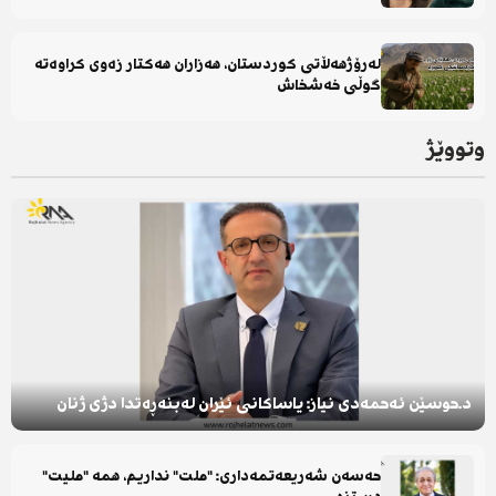
لەرۆژهەڵاتی کوردستان، هەزاران هەکتار زەوی کراوەتە
گوڵی خەشخاش
وتووێژ
د.حوسێن ئەحمەدی نیاز: یاساکانی ئێران لەبنەڕەتدا دژی ژنان
حەسەن شەریعەتمەداری: "ملت" نداریم، همە "ملیت"