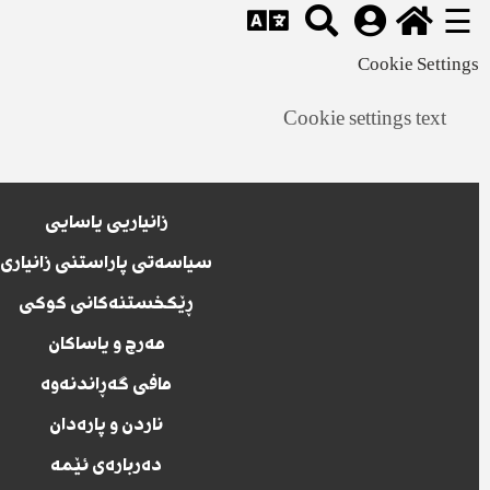
☰
Cookie Settings
Cookie settings text
زانیاریی یاسایی
سیاسەتی پاراستنی زانیاری
ڕێکخستنەکانی کوکی
مەرج و یاساکان
مافی گەڕاندنەوە
ناردن و پارەدان
دەربارەی ئێمە