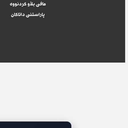
مافی بڵاو کردنووە
پاراستنی داتاکان