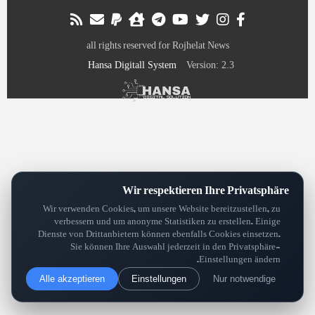
all rights reserved for Rojhelat News
Hansa Digitall System
Version: 2.3
Wir respektieren Ihre Privatsphäre
Wir verwenden Cookies, um unsere Website bereitzustellen, zu
verbessern und um anonyme Statistiken zu erstellen. Einige
Dienste von Drittanbietern können ebenfalls Cookies einsetzen.
Sie können Ihre Auswahl jederzeit in den Privatsphäre-
Einstellungen ändern.