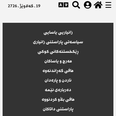
☰
19 . گەلاوێژ . 2726
زانیاریی یاسایی
سیاسەتی پاراستنی زانیاری
ڕێکخستنەکانی کوکی
مەرج و یاساکان
مافی گەڕاندنەوە
ناردن و پارەدان
دەربارەی ئێمە
مافی بڵاو کردنووە
پاراستنی داتاکان